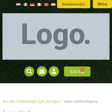
Realisierungen
Blog
0
0,00
€
Accueil
»
Anleitungen zum Verlegen
»
Video Landverlegung