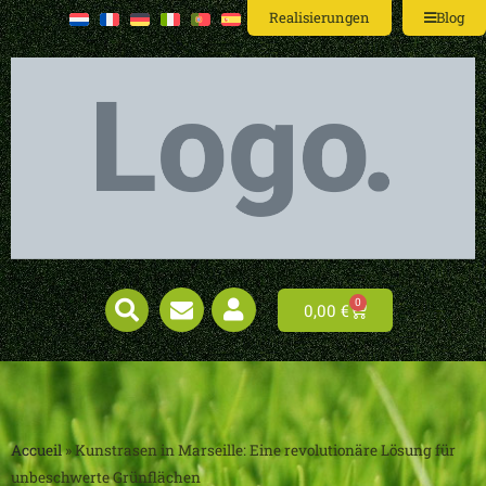
Realisierungen
Blog
0
0,00
€
Accueil
»
Kunstrasen in Marseille: Eine revolutionäre Lösung für
unbeschwerte Grünflächen