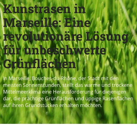
Kunstrasen in
Marseille: Eine
revolutionäre Lösung
für unbeschwerte
Grünflächen
In Marseille, Bouches-du-Rhône, der Stadt mit den
meisten Sonnenstunden, stellt das warme und trockene
Mittelmeerklima eine Herausforderung für diejenigen
dar, die prächtige Grünflächen und üppige Rasenflächen
auf ihren Grundstücken erhalten möchten.