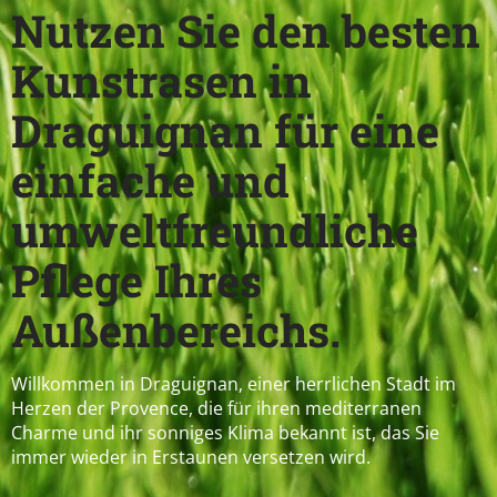
Nutzen Sie den besten
Kunstrasen in
Draguignan für eine
einfache und
umweltfreundliche
Pflege Ihres
Außenbereichs.
Willkommen in Draguignan, einer herrlichen Stadt im
Herzen der Provence, die für ihren mediterranen
Charme und ihr sonniges Klima bekannt ist, das Sie
immer wieder in Erstaunen versetzen wird.