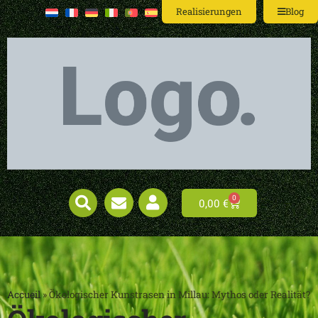
Realisierungen
Blog
0
0,00
€
Accueil
»
Ökologischer Kunstrasen in Millau: Mythos oder Realität?