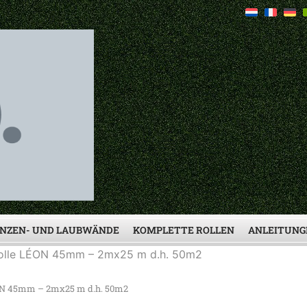
NZEN- UND LAUBWÄNDE
KOMPLETTE ROLLEN
ANLEITUNG
rolle LÉON 45mm – 2mx25 m d.h. 50m2
ON 45mm – 2mx25 m d.h. 50m2