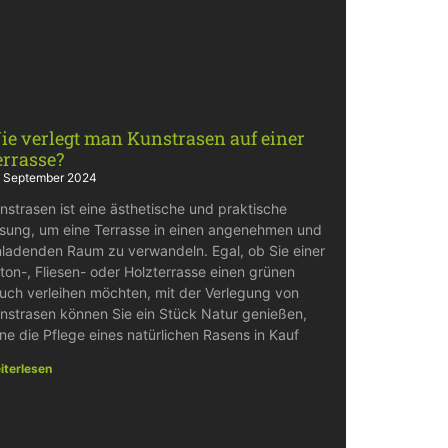
ie verlegt man Kunstrasen auf einer
errasse?
. September 2024
nstrasen ist eine ästhetische und praktische
sung, um eine Terrasse in einen angenehmen und
nladenden Raum zu verwandeln. Egal, ob Sie einer
ton-, Fliesen- oder Holzterrasse einen grünen
uch verleihen möchten, mit der Verlegung von
nstrasen können Sie ein Stück Natur genießen,
ne die Pflege eines natürlichen Rasens in Kauf
iterlesen