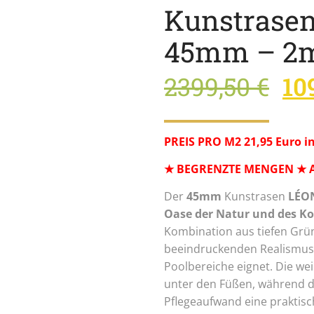
Kunstrasen
45mm – 2m
2399,50
€
10
PREIS PRO M2 21,95 Euro i
★ BEGRENZTE MENGEN ★ Ange
Der
45mm
Kunstrasen
LÉON
Oase der Natur und des K
Kombination aus tiefen Grün
beeindruckenden Realismus, 
Poolbereiche eignet. Die we
unter den Füßen, während d
Pflegeaufwand eine praktisc