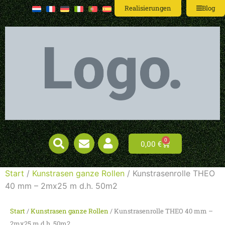
Realisierungen
Blog
0
0,00
€
Start
/
Kunstrasen ganze Rollen
/ Kunstrasenrolle THEO
40 mm – 2mx25 m d.h. 50m2
Start
/
Kunstrasen ganze Rollen
/ Kunstrasenrolle THEO 40 mm –
2mx25 m d.h. 50m2