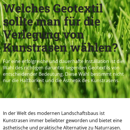
Welches Geotextil
sollte man für die
Verlegung von
Kunstrasen wählen?
Für eine erfolgreiche und dauerhafte Installation ist die
Wahl des richtigen darunter liegenden Geotextils von
entscheidender Bedeutung. Diese Wahl bestimmt nicht
nur die Haltbarkeit und die Ästhetik des Kunstrasens.
In der Welt des modernen Landschaftsbaus ist
Kunstrasen immer beliebter geworden und bietet eine
ästhetische und praktische Alternative zu Naturrasen.