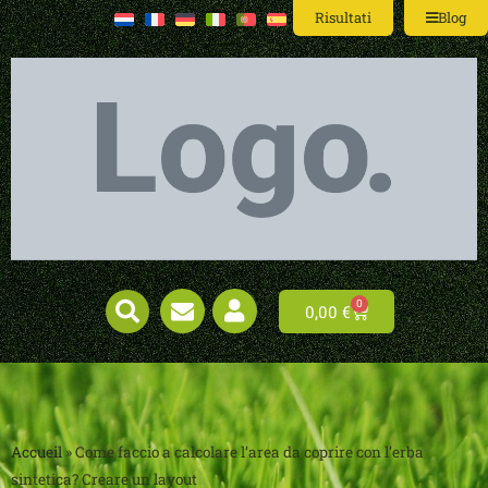
Risultati
Blog
0
0,00
€
Accueil
»
Come faccio a calcolare l’area da coprire con l’erba
sintetica? Creare un layout