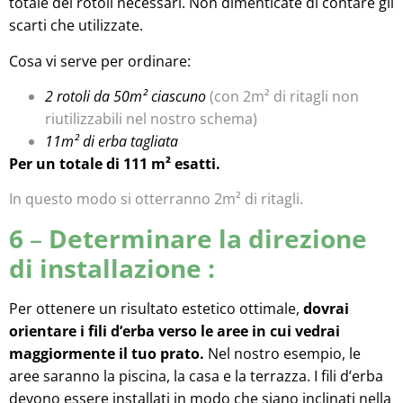
totale dei rotoli necessari. Non dimenticate di contare gli
scarti che utilizzate.
Cosa vi serve per ordinare:
2 rotoli da 50m² ciascuno
(con 2m² di ritagli non
riutilizzabili nel nostro schema)
11m² di erba tagliata
Per un totale di 111 m² esatti.
In questo modo si otterranno 2m² di ritagli.
6
–
Determinare la direzione
di installazione :
Per ottenere un risultato estetico ottimale,
dovrai
orientare i fili d’erba verso le aree in cui vedrai
maggiormente il tuo prato.
Nel nostro esempio, le
aree saranno la piscina, la casa e la terrazza.
I fili d’erba
devono essere installati in modo che siano inclinati nella