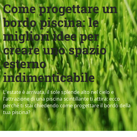
Come progettare un
bordo piscina: le
migliori idee per
creare uno spazio
esterno
indimenticabile
L'estate è arrivata, il sole splende alto nel cielo e
l'attrazione di una piscina scintillante ti attira: ecco
perché ti stai chiedendo come progettare il bordo della
tua piscina?