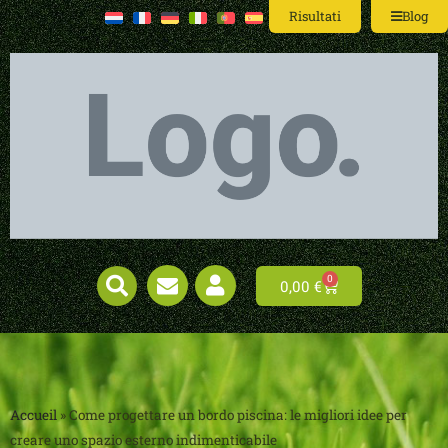
Risultati
Blog
0
0,00
€
Accueil
»
Come progettare un bordo piscina: le migliori idee per
creare uno spazio esterno indimenticabile