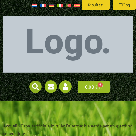
Risultati
Blog
0
0,00
€
Accueil
»
Erba artificiale in tulle: l’alternativa verde per un giardino
senza sforzo