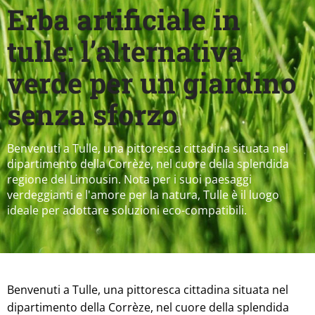
Erba artificiale in
tulle: l’alternativa
verde per un giardino
senza sforzo
Benvenuti a Tulle, una pittoresca cittadina situata nel
dipartimento della Corrèze, nel cuore della splendida
regione del Limousin. Nota per i suoi paesaggi
verdeggianti e l'amore per la natura, Tulle è il luogo
ideale per adottare soluzioni eco-compatibili.
Benvenuti a Tulle, una pittoresca cittadina situata nel
dipartimento della Corrèze, nel cuore della splendida