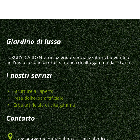
Giardino di lusso
LUXURY GARDEN è un'azienda specializzata nella vendita e
nell'installazione di erba sintetica di alta gamma da 10 anni.
I nostri servizi
Strutture all'aperto
Posa dell'erba artificiale
Erba artificiale di alta gamma
Contatto
485 A Avenue du Moulinas 30340 Salindres