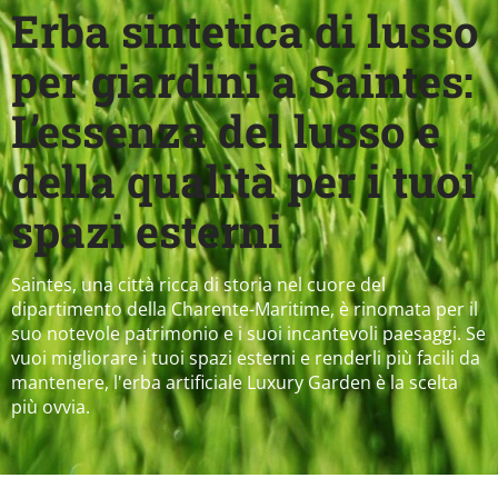
Erba sintetica di lusso
per giardini a Saintes:
L’essenza del lusso e
della qualità per i tuoi
spazi esterni
Saintes, una città ricca di storia nel cuore del
dipartimento della Charente-Maritime, è rinomata per il
suo notevole patrimonio e i suoi incantevoli paesaggi. Se
vuoi migliorare i tuoi spazi esterni e renderli più facili da
mantenere, l'erba artificiale Luxury Garden è la scelta
più ovvia.