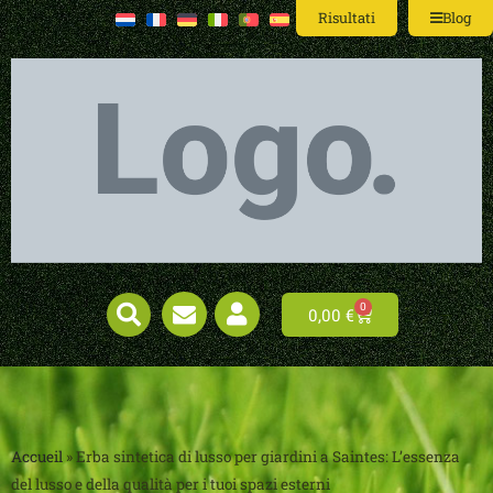
Risultati
Blog
0
0,00
€
Accueil
»
Erba sintetica di lusso per giardini a Saintes: L’essenza
del lusso e della qualità per i tuoi spazi esterni