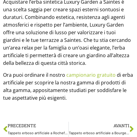
Acquistare l’erba sintetica Luxury Garden a Saintes è
una scelta saggia per creare spazi esterni sontuosi e
duraturi. Combinando estetica, resistenza agli agenti
atmosferici e rispetto per l’ambiente, Luxury Garden
offre una soluzione di lusso per valorizzare i tuoi
giardini e le tue terrazze a Saintes. Che tu stia cercando
un’area relax per la famiglia o un’oasi elegante, l’erba
artificiale ti permetterà di creare un giardino all’altezza
della bellezza di questa città storica.
Ora puoi ordinare il nostro
campionario gratuito
di erba
artificiale per scoprire la nostra gamma di prodotti di
alta gamma, appositamente studiati per soddisfare le
tue aspettative più esigenti.
PRECEDENTE
AVANTI
Tappeto erboso artificiale a Rochefort: un investimento sostenibile per spazi esterni verdi e spensierati
Tappeto erboso artificiale a Bourges: la chiave per uno spazio esterno bello e spensierato nel cuore del dipartimento di Cher