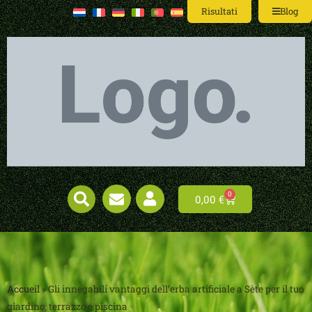
Risultati
Blog
0
0,00
€
Accueil
»
Gli innegabili vantaggi dell’erba artificiale a Sète per il tuo
giardino, terrazzo e piscina