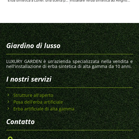
Erba sintetica a Lunel: una scelta pratica e attraente per i tuoi spazi esterni
Installare l’erba sintetica ad Avignone: i vantaggi
Giardino di lusso
LUXURY GARDEN è un'azienda specializzata nella vendita e
nell'installazione di erba sintetica di alta gamma da 10 anni.
I nostri servizi
Strutture all'aperto
Posa dell'erba artificiale
Erba artificiale di alta gamma
Contatto