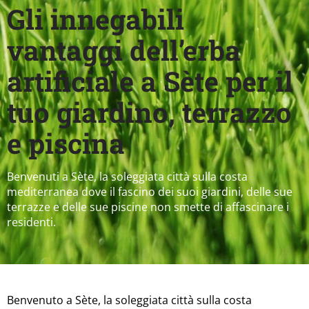
Gli innegabili
vantaggi dell’erba
artificiale a Sète per il
tuo giardino, terrazzo
e piscina
Benvenuti a Sète, la soleggiata città sulla costa
mediterranea dove il fascino dei suoi giardini, delle sue
terrazze e delle sue piscine non smette di affascinare i
residenti.
Benvenuto a Sète, la soleggiata città sulla costa