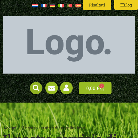
Risultati
Blog
0
0,00
€
Accueil
»
Il nostro servizio di installazione