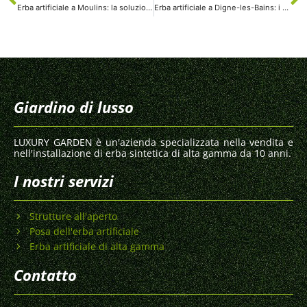
Erba artificiale a Moulins: la soluzione ideale per un giardino impeccabile
Erba artificiale a Digne-les-Bains: i vantaggi di un giardino sempre verde
Giardino di lusso
LUXURY GARDEN è un'azienda specializzata nella vendita e
nell'installazione di erba sintetica di alta gamma da 10 anni.
I nostri servizi
Strutture all'aperto
Posa dell'erba artificiale
Erba artificiale di alta gamma
Contatto