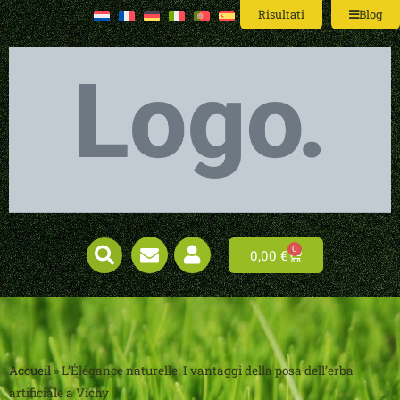
Risultati
Blog
0
0,00
€
Accueil
»
L’Élégance naturelle: I vantaggi della posa dell’erba
artificiale a Vichy