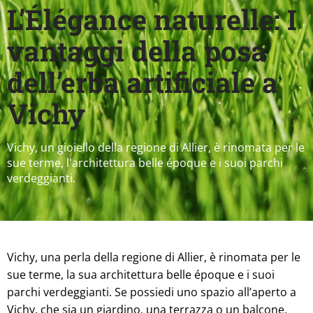
L’Élégance naturelle: I
vantaggi della posa
dell’erba artificiale a
Vichy
Vichy, un gioiello della regione di Allier, è rinomata per le
sue terme, l'architettura belle époque e i suoi parchi
verdeggianti.
Vichy, una perla della regione di Allier, è rinomata per le
sue terme, la sua architettura belle époque e i suoi
parchi verdeggianti. Se possiedi uno spazio all’aperto a
Vichy, che sia un giardino, una terrazza o un balcone,