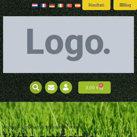
Risultati
Blog
0
0,00
€
Accueil
»
L’erba artificiale cambia colore?