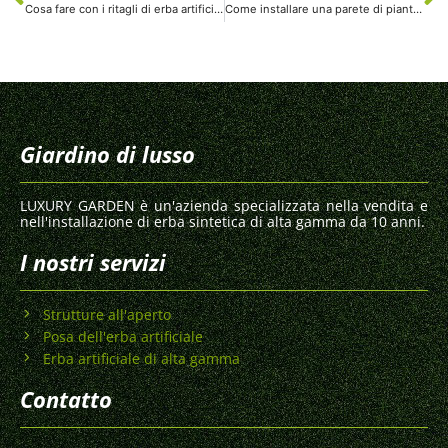
Cosa fare con i ritagli di erba artificiale?
Come installare una parete di piante artificiali? Una guida completa alla decorazione verde e sostenibile
Giardino di lusso
LUXURY GARDEN è un'azienda specializzata nella vendita e
nell'installazione di erba sintetica di alta gamma da 10 anni.
I nostri servizi
Strutture all'aperto
Posa dell'erba artificiale
Erba artificiale di alta gamma
Contatto