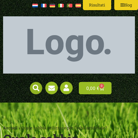
Risultati
Blog
0
0,00
€
Accueil
»
Quale sabbia utilizzare per l’erba artificiale?