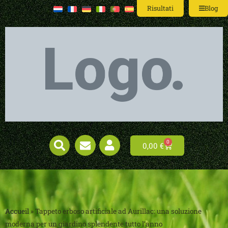
Risultati
Blog
0
0,00
€
Accueil
»
Tappeto erboso artificiale ad Aurillac: una soluzione
moderna per un giardino splendente tutto l’anno