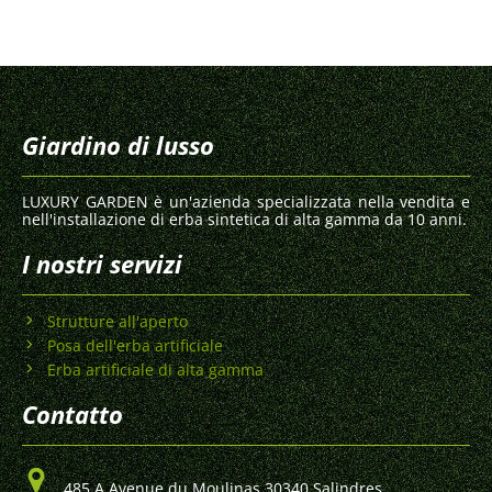
Giardino di lusso
LUXURY GARDEN è un'azienda specializzata nella vendita e
nell'installazione di erba sintetica di alta gamma da 10 anni.
I nostri servizi
Strutture all'aperto
Posa dell'erba artificiale
Erba artificiale di alta gamma
Contatto
485 A Avenue du Moulinas 30340 Salindres