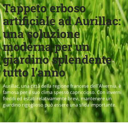
Tappeto erboso
artificiale ad Aurillac:
una soluzione
moderna per un
giardino splendente
tutto l’anno
Aurillac, una città della regione francese dell'Alvernia, è
famosa per il suo clima spesso capriccioso. Con inverni
freddi ed estati relativamente brevi, mantenere un
giardino rigoglioso può essere una sfida importante.