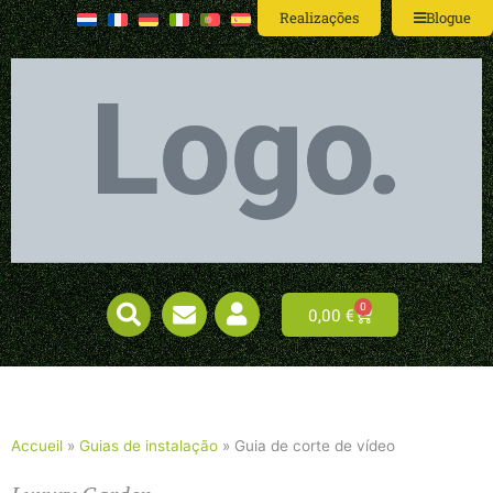
Realizações
Blogue
0
0,00
€
Accueil
»
Guias de instalação
»
Guia de corte de vídeo