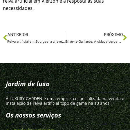
relva artificial em Vierzon é a resposta às suas
necessidades.
ANTERIOR
PRÓXIMO
Relva artificial em Bourges: a chave para um espaço exterior bonito e despreocupado no coração do departamento de Cher
Brive-la-Gaillarde: A cidade verde homenageada com relva artificial
Jardim de luxo
A LUXURY GARDEN é uma empresa especializada na venda e
instalação de relva artificial topo de gama há 10 anos.
Os nossos serviços
Instalações exteriores