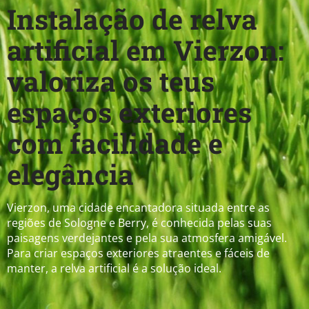
Instalação de relva
artificial em Vierzon:
valoriza os teus
espaços exteriores
com facilidade e
elegância
Vierzon, uma cidade encantadora situada entre as
regiões de Sologne e Berry, é conhecida pelas suas
paisagens verdejantes e pela sua atmosfera amigável.
Para criar espaços exteriores atraentes e fáceis de
manter, a relva artificial é a solução ideal.