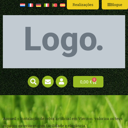
Realizações
Blogue
0
0,00
€
Accueil
»
Instalação de relva artificial em Vierzon: valoriza os teus
espaços exteriores com facilidade e elegância