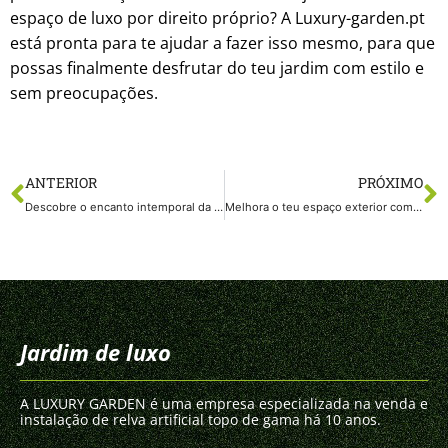
espaço de luxo por direito próprio? A Luxury-garden.pt
está pronta para te ajudar a fazer isso mesmo, para que
possas finalmente desfrutar do teu jardim com estilo e
sem preocupações.
ANTERIOR
PRÓXIMO
Descobre o encanto intemporal da relva artificial em Lannion!
Melhora o teu espaço exterior com a relva artificial em Guéret!
Jardim de luxo
A LUXURY GARDEN é uma empresa especializada na venda e
instalação de relva artificial topo de gama há 10 anos.