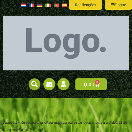
Realizações
Blogue
0
0,00
€
Accueil
»
Revoluciona o teu espaço exterior com a relva artificial de
luxo em Saint-Brieuc!