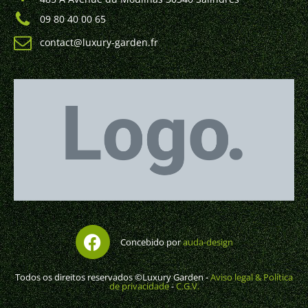
09 80 40 00 65
contact@luxury-garden.fr
Concebido por
auda-design
Todos os direitos reservados ©Luxury Garden -
Aviso legal & Política
de privacidade
-
C.G.V.