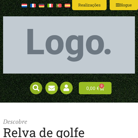
Realizações
Blogue
0
0,00
€
Descobre
Relva de golfe