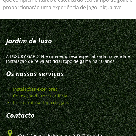
proporcionarão uma experiência de jogo inigualável.
Jardim de luxo
A LUXURY GARDEN é uma empresa especializada na venda e
instalação de relva artificial topo de gama há 10 anos.
Os nossos serviços
Instalações exteriores
Colocação de relva artificial
Relva artificial topo de gama
Contacto
485 A Avenue du Moulinas 30340 Salindres