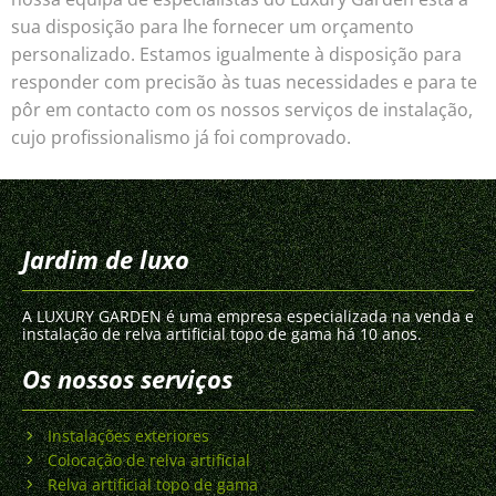
sua disposição para lhe fornecer um orçamento
personalizado. Estamos igualmente à disposição para
responder com precisão às tuas necessidades e para te
pôr em contacto com os nossos serviços de instalação,
cujo profissionalismo já foi comprovado.
Jardim de luxo
A LUXURY GARDEN é uma empresa especializada na venda e
instalação de relva artificial topo de gama há 10 anos.
Os nossos serviços
Instalações exteriores
Colocação de relva artificial
Relva artificial topo de gama