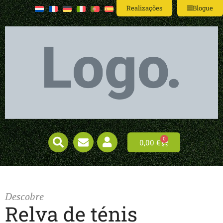
Realizações
Blogue
0
0,00
€
Descobre
Relva de ténis