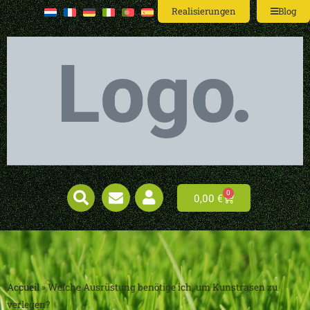
Realisierungen
Blog
0
0,00
€
Accueil
»
Welche Ausrüstung benötige ich, um Kunstrasen zu
verlegen?