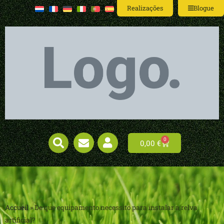
Realizações
Blogue
0
0,00
€
Accueil
»
De que equipamento necessito para instalar a relva
artificial?