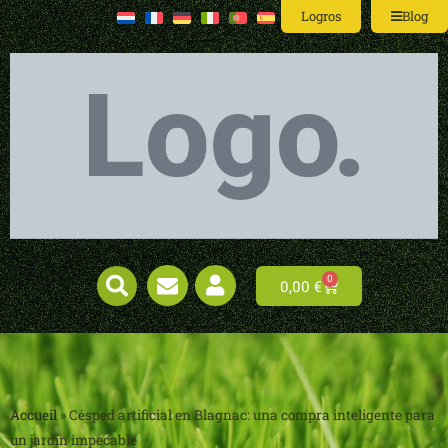
Logros
Blog
0
0,00
€
Accueil
»
Césped artificial en Blagnac: una compra inteligente para
un jardín impecable