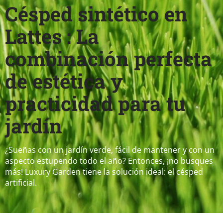
Césped sintético en
Lattes : La
combinación perfecta
de estética y
practicidad para tu
jardín
¿Sueñas con un jardín verde, fácil de mantener y con un
aspecto estupendo todo el año? Entonces, ¡no busques
más! Luxury Garden tiene la solución ideal: el césped
artificial.