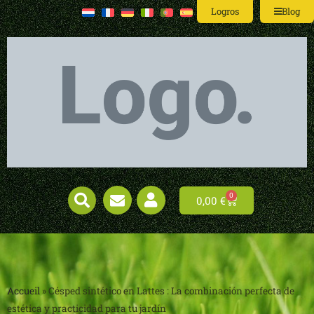
Logros
Blog
0
0,00
€
Accueil
»
Césped sintético en Lattes : La combinación perfecta de
estética y practicidad para tu jardín