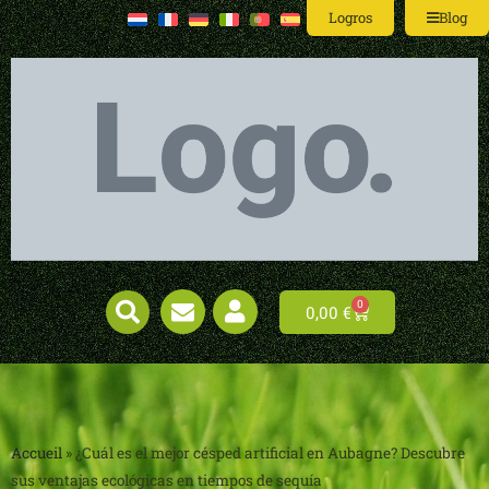
Logros
Blog
0
0,00
€
Accueil
»
¿Cuál es el mejor césped artificial en Aubagne? Descubre
sus ventajas ecológicas en tiempos de sequía