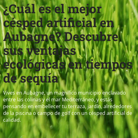
¿Cuál es el mejor
césped artificial en
Aubagne? Descubre
sus ventajas
ecológicas en tiempos
de sequía
Vives en Aubagne, un magnífico municipio enclavado
entre las colinas y el mar Mediterráneo, y estás
pensando en embellecer tu terraza, jardín, alrededores
de la piscina o campo de golf con un césped artificial de
calidad.