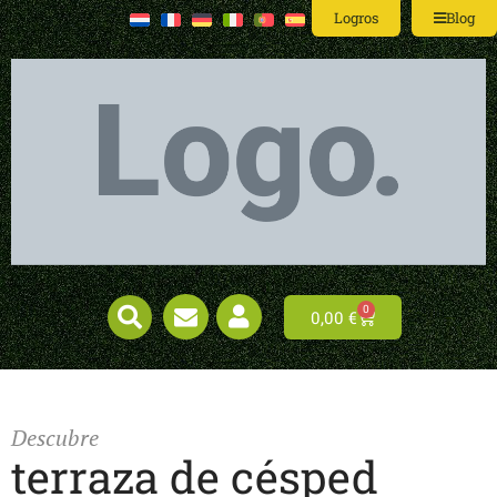
Logros
Blog
0
0,00
€
Descubre
terraza de césped