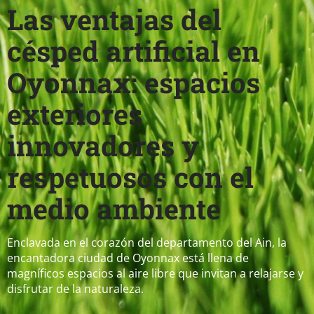
Las ventajas del
césped artificial en
Oyonnax: espacios
exteriores
innovadores y
respetuosos con el
medio ambiente
Enclavada en el corazón del departamento del Ain, la
encantadora ciudad de Oyonnax está llena de
magníficos espacios al aire libre que invitan a relajarse y
disfrutar de la naturaleza.