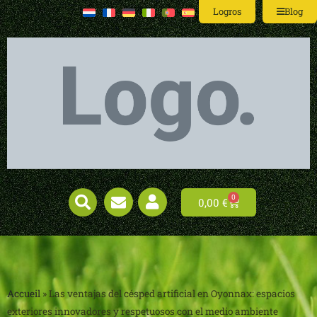
Logros
Blog
0
0,00
€
Accueil
»
Las ventajas del césped artificial en Oyonnax: espacios
exteriores innovadores y respetuosos con el medio ambiente