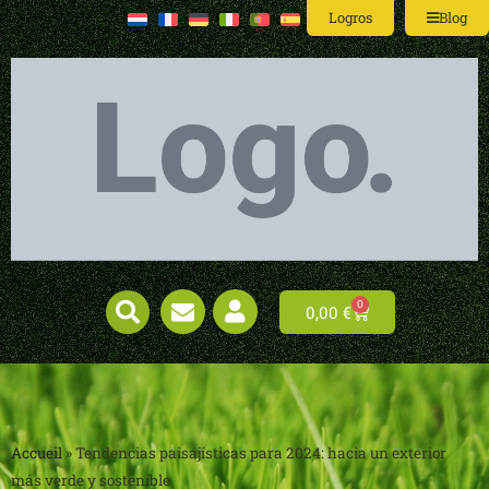
Logros
Blog
0
0,00
€
Accueil
»
Tendencias paisajísticas para 2024: hacia un exterior
más verde y sostenible