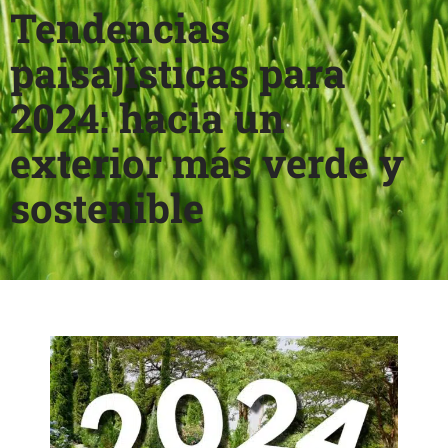
Tendencias
paisajísticas para
2024: hacia un
exterior más verde y
sostenible