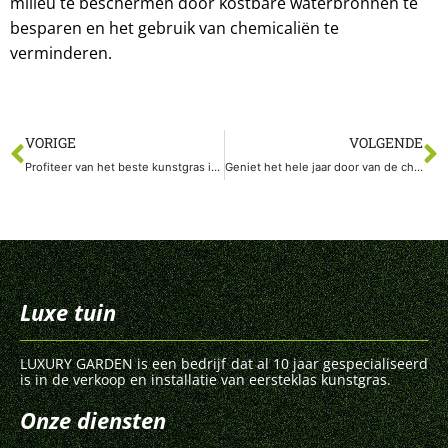
milieu te beschermen door kostbare waterbronnen te
besparen en het gebruik van chemicaliën te
verminderen.
VORIGE
VOLGENDE
Profiteer van het beste kunstgras in Draguignan voor eenvoudig, milieuvriendelijk onderhoud van uw buitenruimte
Geniet het hele jaar door van de charme van een groene tuin in Hyères
Luxe tuin
LUXURY GARDEN is een bedrijf dat al 10 jaar gespecialiseerd
is in de verkoop en installatie van eersteklas kunstgras.
Onze diensten