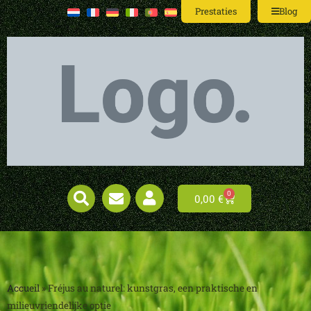
Prestaties
Blog
0
0,00
€
Accueil
»
Fréjus au naturel: kunstgras, een praktische en
milieuvriendelijke optie