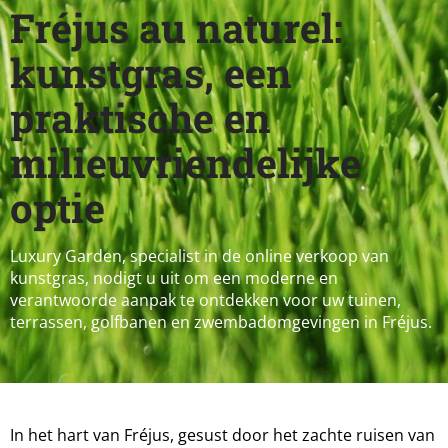
Fréjus au naturel:
kunstgras, een
praktische en
milieuvriendelijke
optie
Luxury Garden, specialist in de online verkoop van
kunstgras, nodigt u uit om een moderne en
verantwoorde aanpak te ontdekken voor uw tuinen,
terrassen, golfbanen en zwembadomgevingen in Fréjus.
In het hart van Fréjus, gesust door het zachte ruisen van