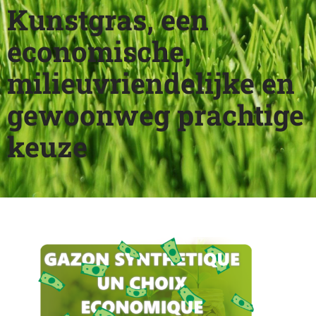
Kunstgras, een
economische,
milieuvriendelijke en
gewoonweg prachtige
keuze