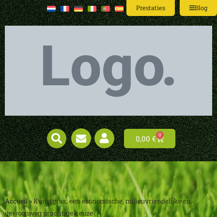
Prestaties
Blog
0
0,00
€
Accueil
»
Kunstgras, een economische, milieuvriendelijke en
gewoonweg prachtige keuze