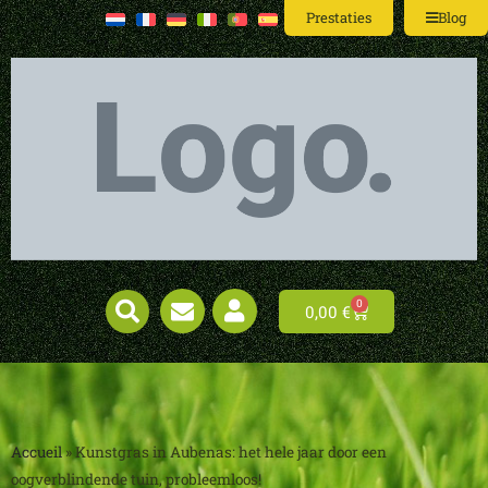
Prestaties
Blog
0
0,00
€
Accueil
»
Kunstgras in Aubenas: het hele jaar door een
oogverblindende tuin, probleemloos!