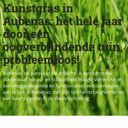
Kunstgras in
Aubenas: het hele jaar
door een
oogverblindende tuin,
probleemloos!
Aubenas, de parel van de Ardèche, is een pittoresk
stadje waar natuur en schoonheid hoogtij vieren. Als je
een vleugje elegantie en functionaliteit wilt toevoegen
aan je tuin in Aubenas, dan zijn synthetische grasmatten
van luxury-garden.fr de ideale oplossing.