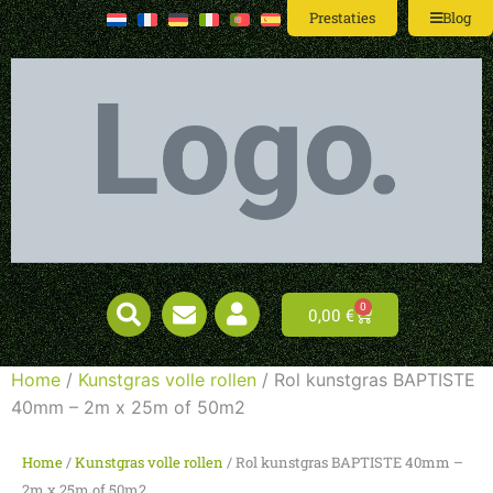
Prestaties
Blog
0
0,00
€
Home
/
Kunstgras volle rollen
/ Rol kunstgras BAPTISTE
40mm – 2m x 25m of 50m2
Home
/
Kunstgras volle rollen
/ Rol kunstgras BAPTISTE 40mm –
2m x 25m of 50m2