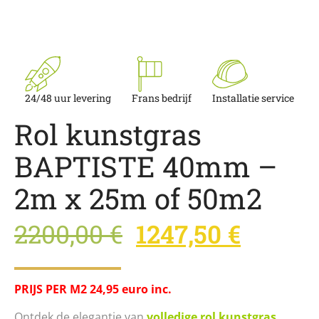
24/48 uur levering
Frans bedrijf
Installatie service
Rol kunstgras
BAPTISTE 40mm –
2m x 25m of 50m2
2200,00
€
1247,50
€
PRIJS PER M2 24,95 euro inc.
Ontdek de elegantie van
volledige rol kunstgras