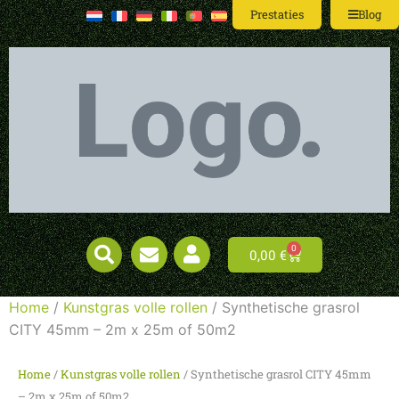
Prestaties
Blog
0
0,00
€
Home
/
Kunstgras volle rollen
/ Synthetische grasrol
CITY 45mm – 2m x 25m of 50m2
Home
/
Kunstgras volle rollen
/ Synthetische grasrol CITY 45mm
– 2m x 25m of 50m2