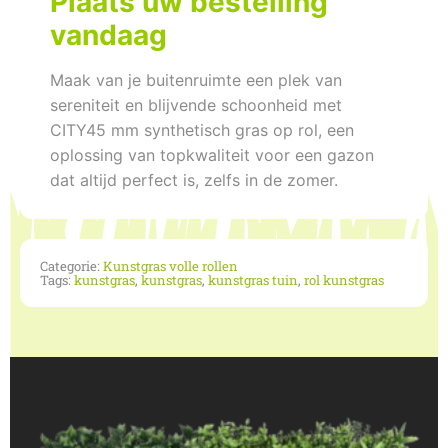
Plaats uw bestelling
vandaag
Maak van je buitenruimte een plek van
sereniteit en blijvende schoonheid met
CITY45 mm synthetisch gras op rol, een
oplossing van topkwaliteit voor een gazon
dat altijd perfect is, zelfs in de zomer.
Categorie:
Kunstgras volle rollen
Tags:
kunstgras
,
kunstgras
,
kunstgras tuin
,
rol kunstgras