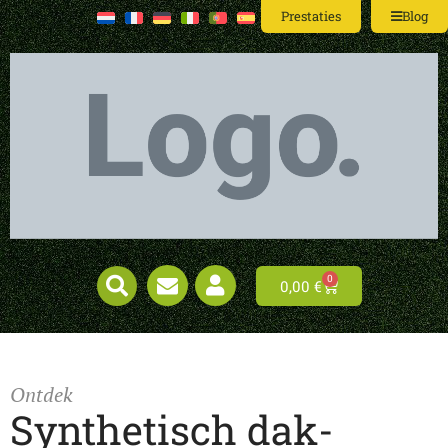
Prestaties
Blog
0
0,00
€
Ontdek
Synthetisch dak-