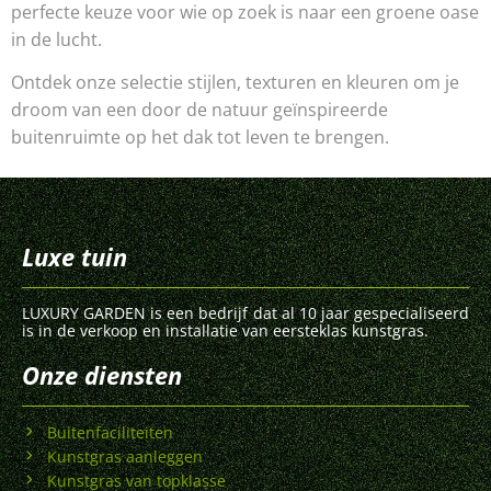
perfecte keuze voor wie op zoek is naar een groene oase
in de lucht.
Ontdek onze selectie stijlen, texturen en kleuren om je
droom van een door de natuur geïnspireerde
buitenruimte op het dak tot leven te brengen.
Luxe tuin
LUXURY GARDEN is een bedrijf dat al 10 jaar gespecialiseerd
is in de verkoop en installatie van eersteklas kunstgras.
Onze diensten
Buitenfaciliteiten
Kunstgras aanleggen
Kunstgras van topklasse