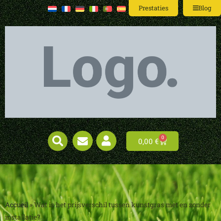
Prestaties
Blog
0
0,00
€
Accueil
»
Wat is het prijsverschil tussen kunstgras met en zonder
installatie?