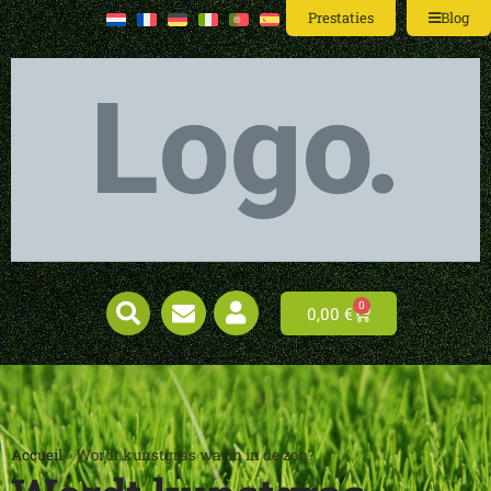
Prestaties
Blog
0
0,00
€
Accueil
»
Wordt kunstgras warm in de zon?