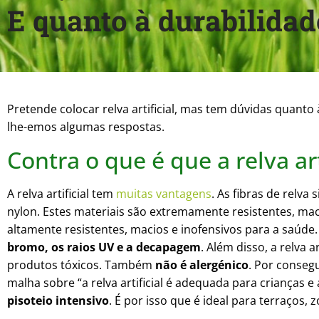
E quanto à durabilidade
Pretende colocar relva artificial, mas tem dúvidas quanto 
lhe-emos algumas respostas.
Contra o que é que a relva art
A relva artificial tem
muitas vantagens
. As fibras de relva 
nylon. Estes materiais são extremamente resistentes, mac
altamente resistentes, macios e inofensivos para a saúde. 
bromo, os raios UV e a decapagem
. Além disso, a relva
produtos tóxicos. Também
não é alergénico
. Por consegu
malha sobre “a relva artificial é adequada para crianças e
pisoteio intensivo
. É por isso que é ideal para terraços,