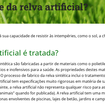
 da relva artificial?
à sua capacidade de resistir às intempéries, como o sol, a c
ificial é tratada?
sintética são fabricadas a partir de materiais como o polietil
ios e inofensivos para a saúde. As propriedades destes mat
O processo de fabrico da relva sintética inclui o tratament
 artificial tem especificações muito rigorosas em matéria d
inte, a relva artificial não representa qualquer risco para 
 animais” quando for publicada). A relva artificial tem uma
 zonas envolventes de piscinas, lajes de betão, jardins e cam