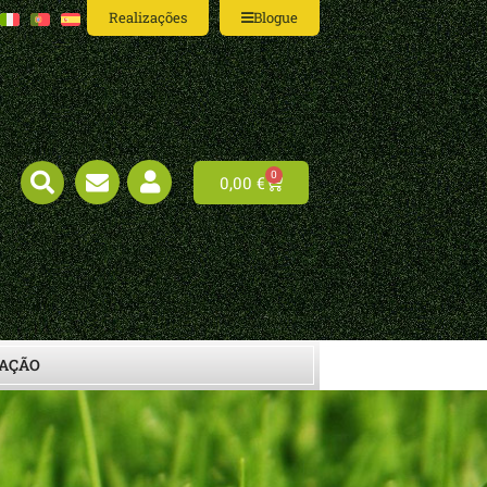
Realizações
Blogue
0
0,00
€
LAÇÃO