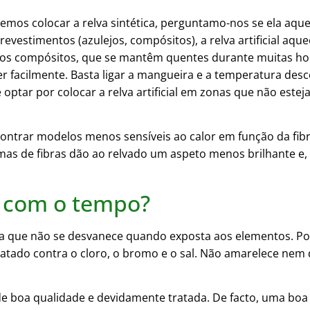
mos colocar a relva sintética, perguntamo-nos se ela aquec
 revestimentos (azulejos, compósitos), a relva artificial aq
 dos compósitos, que se mantêm quentes durante muitas h
fecer facilmente. Basta ligar a mangueira e a temperatura de
ptar por colocar a relva artificial em zonas que não esteja
 encontrar modelos menos sensíveis ao calor em função da 
rmas de fibras dão ao relvado um aspeto menos brilhante e, 
or com o tempo?
ifica que não se desvanece quando exposta aos elementos. 
ratado contra o cloro, o bromo e o sal. Não amarelece nem
l de boa qualidade e devidamente tratada. De facto, uma boa 