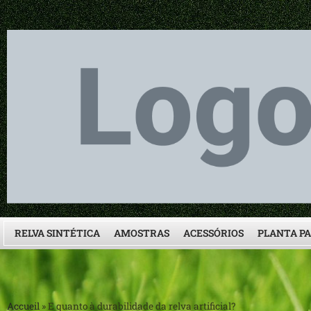
RELVA SINTÉTICA
AMOSTRAS
ACESSÓRIOS
PLANTA P
Accueil
»
E quanto à durabilidade da relva artificial?