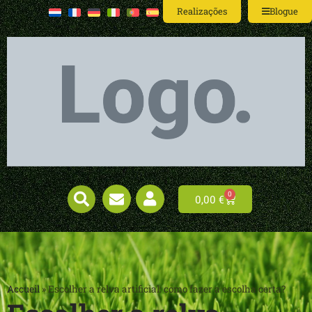
Realizações
Blogue
0
0,00
€
Accueil
»
Escolher a relva artificial: como fazer a escolha certa?