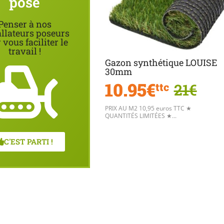
pose
Penser à nos
allateurs poseurs
 vous faciliter le
travail !
Gazon synthétique LOUISE
30mm
10.95€
21€
ttc
PRIX AU M2 10,95 euros TTC ★
QUANTITÉS LIMITÉES ★...
C'EST PARTI !