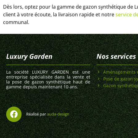
Dès lors, optez pour la gamme de gazon synthétique de Lux
client à votre écoute, la livraison rapide et notre
service d
communal.
Luxury Garden
Nos services
La société LUXURY GARDEN est une
Aménagements e
entreprise spécialisée dans la vente et
Pose de gazon s
la pose de gazon synthétique haut de
Gazon synthéti
gamme depuis maintenant 10 ans.
Réalisé par
auda-design