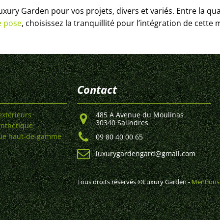
ury Garden pour vos projets, divers et variés. Entre la qual
e pose
, choisissez la tranquillité pour l’intégration de cette
Contact
485 A Avenue du Moulinas
xtérieurs
30340 Salindres
ynthétique
que haut-de-gamme
09 80 40 00 65
luxurygardengard@gmail.com
Tous droits réservés ©Luxury Garden -
Mentions 