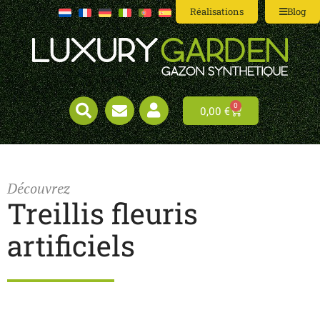
Réalisations
Blog
0
0,00
€
Découvrez
Treillis fleuris
artificiels