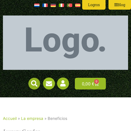
Logros
Blog
0
0,00
€
Accueil
»
La empresa
»
Beneficios