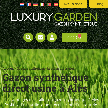
Réalisations
Blog
0
0,00
€
Accueil
»
Gazon synthétique direct usine à Alès
Gazon synthétique
direct usine à Alès
Les avantages d'installer un gazon synthétique à Alès
: Profitez d'un jardin, d'une terrasse ou d'un tour de