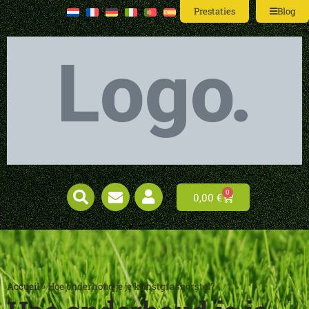
Prestaties
Blog
0
0,00
€
Accueil
»
Hoe onderhoud je je kunstgrasborstel?