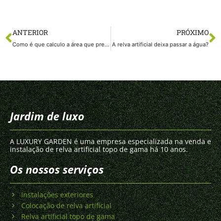
ANTERIOR
PRÓXIMO
Como é que calculo a área que preciso de cobrir com relva artificial? Criar um esquema
A relva artificial deixa passar a água?
Jardim de luxo
A LUXURY GARDEN é uma empresa especializada na venda e
instalação de relva artificial topo de gama há 10 anos.
Os nossos serviços
Instalações exteriores
Colocação de relva artificial
Relva artificial topo de gama