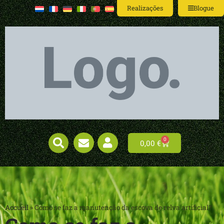
Realizações
Blogue
0
0,00
€
Accueil
»
Como se faz a manutenção da escova de relva artificial?