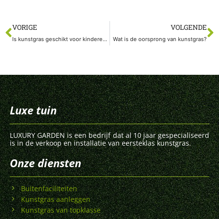
VORIGE
VOLGENDE
Is kunstgras geschikt voor kinderen en huisdieren?
Wat is de oorsprong van kunstgras?
Luxe tuin
LUXURY GARDEN is een bedrijf dat al 10 jaar gespecialiseerd
is in de verkoop en installatie van eersteklas kunstgras.
Onze diensten
Buitenfaciliteiten
Kunstgras aanleggen
Kunstgras van topklasse