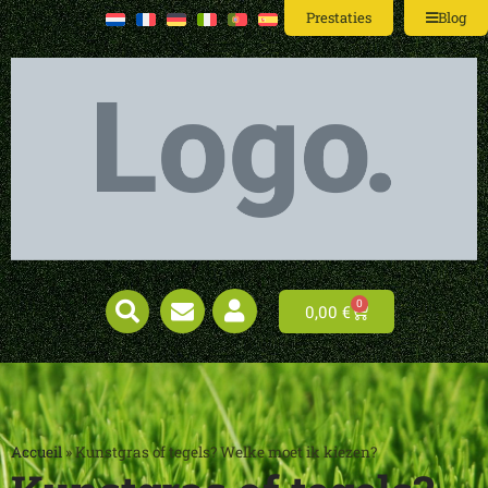
Prestaties
Blog
0
0,00
€
Accueil
»
Kunstgras of tegels? Welke moet ik kiezen?