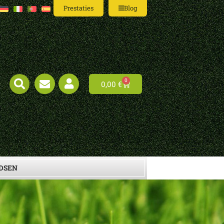
Prestaties
Blog
0
0,00
€
IDSEN