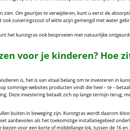
en zien. Om geurtjes te verwijderen, kunt u eerst de absorpt
t ook zuiveringszout of witte azijn gemengd met water gebr
unt het kunstgras ook besproeien met natuurlijke ontgeurders
en voor je kinderen? Hoe zi
sdieren is, het is van vitaal belang om te investeren in kun
je op sommige websites producten vindt die heel – te – betaalb
ring. Deze investering betaalt zich op lange termijn terug, m
ullen buiten in beweging zijn. Kunstgras wordt daarom bloo
et aanbevolen als het toekomstige installatiegebied onderhe
te kiezen voor een korte of middellange lok, tussen de 16 en