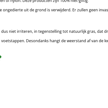
n of nylon. Deze producten zijn 100% niet-giftig
.
le ongedierte uit de grond is verwijderd. Er zullen geen inva
dus niet irriteren, in tegenstelling tot natuurlijk gras, dat
voetstappen. Desondanks hangt de weerstand af van de kwal
?