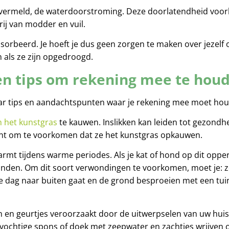
n vermeld, de waterdoorstroming. Deze doorlatendheid voor
rij van modder en vuil.
sorbeerd. Je hoeft je dus geen zorgen te maken over jezelf
n als ze zijn opgedroogd.
en tips om rekening mee te hou
n paar tips en aandachtspunten waar je rekening mee moet ho
n het kunstgras
te kauwen. Inslikken kan leiden tot gezondh
punt om te voorkomen dat ze het kunstgras opkauwen.
rmt tijdens warme periodes. Als je kat of hond op dit oppe
anden. Om dit soort verwondingen te voorkomen, moet je: z
e dag naar buiten gaat en de grond besproeien met een tui
n en geurtjes veroorzaakt door de uitwerpselen van uw huisd
ochtige spons of doek met zeepwater en zachtjes wrijven 