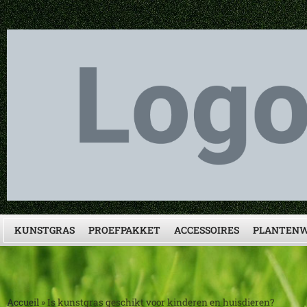
KUNSTGRAS
PROEFPAKKET
ACCESSOIRES
PLANTENW
Accueil
»
Is kunstgras geschikt voor kinderen en huisdieren?