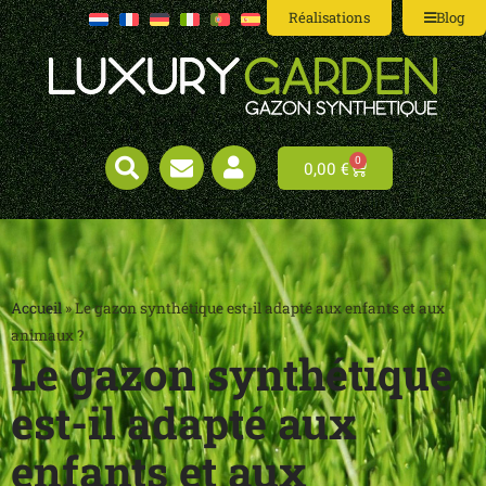
Réalisations
Blog
0
0,00
€
Accueil
»
Le gazon synthétique est-il adapté aux enfants et aux
animaux ?
Le gazon synthétique
est-il adapté aux
enfants et aux