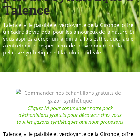
Talence
Talence, ville paisible et verdoyante de la Gironde, offre
un cadre de vie idéal pour les amoureux de la nature. Si
vous aspirez à créer un jardin à la fois esthétique, facile
à entretenir et respectueux de l'environnement, la
pelouse synthétique est la solution idéale.
Cliquez ici pour commander notre pack
d’échantillons gratuits pour découvrir chez vous
tout les gazons synthétiques que nous proposons
Talence, ville paisible et verdoyante de la Gironde, offre