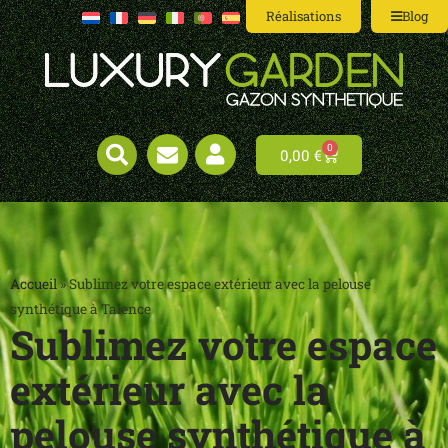
Réalisations
Blog
0
0,00
€
Accueil
»
Sublimez votre espace extérieur avec la pelouse
synthétique à Talence
Sublimez votre espace
extérieur avec la
pelouse synthétique à